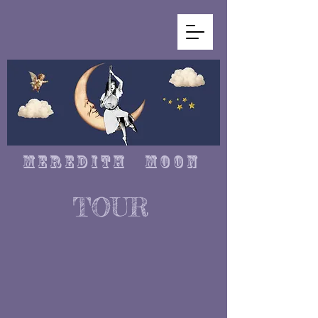
M E R E D I T H M O O N
TOUR